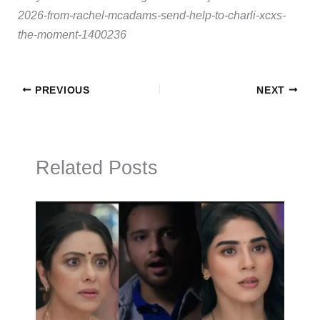
2026-from-rachel-mcadams-send-help-to-charli-xcxs-
the-moment-1400236
PREVIOUS
NEXT
Related Posts