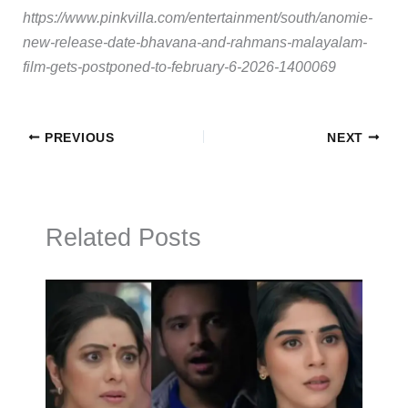
https://www.pinkvilla.com/entertainment/south/anomie-
new-release-date-bhavana-and-rahmans-malayalam-
film-gets-postponed-to-february-6-2026-1400069
PREVIOUS
NEXT
Related Posts