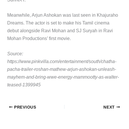
Meanwhile, Arjun Ashokan was last seen in Khajuraho
Dreams. The actor is set to make his Tamil cinema
debut alongside Ravi Mohan and SJ Suryah in Ravi
Mohan Productions’ first movie.
Source:
https://www.pinkvilla.com/entertainment/south/chatha-
pacha-trailer-roshan-mathew-arjun-ashokan-unleash-
mayhem-and-bring-wwe-energy-mammootty-as-walter-
teased-1399945
PREVIOUS
NEXT