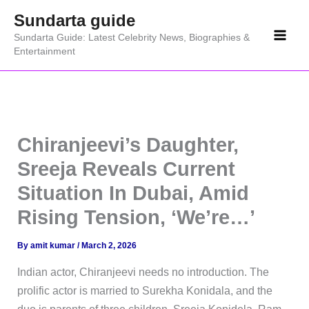
Skip
Sundarta guide
to
Sundarta Guide: Latest Celebrity News, Biographies &
content
Entertainment
Chiranjeevi’s Daughter,
Sreeja Reveals Current
Situation In Dubai, Amid
Rising Tension, ‘We’re…’
By
amit kumar
/
March 2, 2026
Indian actor, Chiranjeevi needs no introduction. The
prolific actor is married to Surekha Konidala, and the