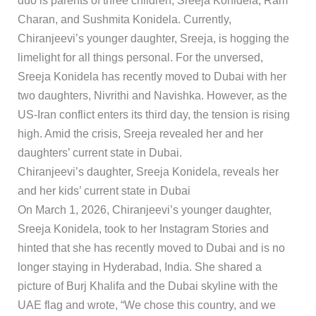
duo is parents of three children, Sreeja Konidela, Ram
Charan, and Sushmita Konidela. Currently,
Chiranjeevi’s younger daughter, Sreeja, is hogging the
limelight for all things personal. For the unversed,
Sreeja Konidela has recently moved to Dubai with her
two daughters, Nivrithi and Navishka. However, as the
US-Iran conflict enters its third day, the tension is rising
high. Amid the crisis, Sreeja revealed her and her
daughters’ current state in Dubai.
Chiranjeevi’s daughter, Sreeja Konidela, reveals her
and her kids’ current state in Dubai
On March 1, 2026, Chiranjeevi’s younger daughter,
Sreeja Konidela, took to her Instagram Stories and
hinted that she has recently moved to Dubai and is no
longer staying in Hyderabad, India. She shared a
picture of Burj Khalifa and the Dubai skyline with the
UAE flag and wrote, “We chose this country, and we