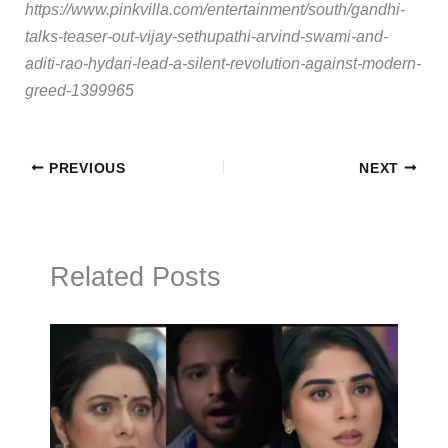
https://www.pinkvilla.com/entertainment/south/gandhi-
talks-teaser-out-vijay-sethupathi-arvind-swami-and-
aditi-rao-hydari-lead-a-silent-revolution-against-modern-
greed-1399965
PREVIOUS
NEXT
Related Posts