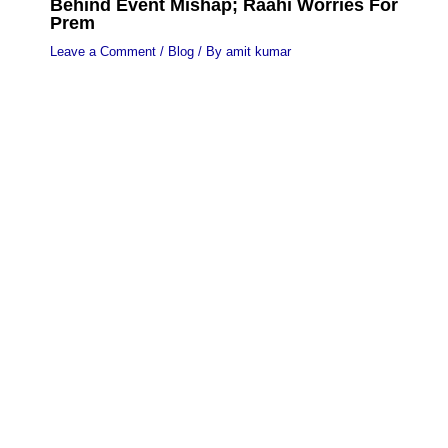
Behind Event Mishap; Raahi Worries For
Prem
Leave a Comment
/
Blog
/ By
amit kumar