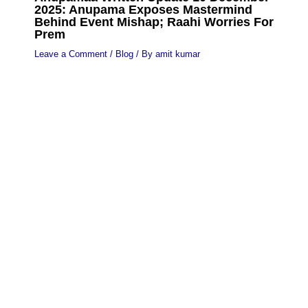
2025: Anupama Exposes Mastermind
Behind Event Mishap; Raahi Worries For
Prem
Leave a Comment
/
Blog
/ By
amit kumar