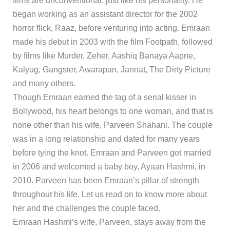
films are unconventional, just like his personality. He
began working as an assistant director for the 2002
horror flick, Raaz, before venturing into acting. Emraan
made his debut in 2003 with the film Footpath, followed
by films like Murder, Zeher, Aashiq Banaya Aapne,
Kalyug, Gangster, Awarapan, Jannat, The Dirty Picture
and many others.
Though Emraan earned the tag of a serial kisser in
Bollywood, his heart belongs to one woman, and that is
none other than his wife, Parveen Shahani. The couple
was in a long relationship and dated for many years
before tying the knot. Emraan and Parveen got married
in 2006 and welcomed a baby boy, Ayaan Hashmi, in
2010. Parveen has been Emraan’s pillar of strength
throughout his life. Let us read on to know more about
her and the challenges the couple faced.
Emraan Hashmi’s wife, Parveen, stays away from the