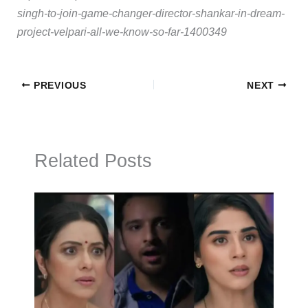
singh-to-join-game-changer-director-shankar-in-dream-
project-velpari-all-we-know-so-far-1400349
PREVIOUS
NEXT
Related Posts