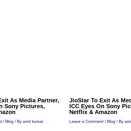
Exit As Media Partner,
JioStar To Exit As Med
n Sony Pictures,
ICC Eyes On Sony Pic
Amazon
Netflix & Amazon
t
/
Blog
/ By
amit kumar
Leave a Comment
/
Blog
/ By
ami