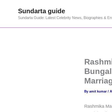
Skip
Sundarta guide
to
content
Sundarta Guide: Latest Celebrity News, Biographies & En
Rashmi
Bungal
Marriag
By
amit kumar
/
A
Rashmika Mand