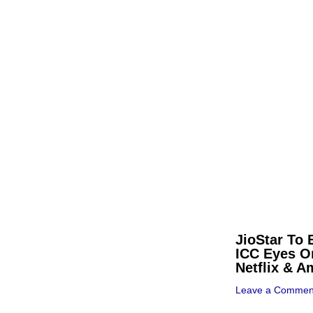
JioStar To 
ICC Eyes O
Netflix & 
Leave a Commen