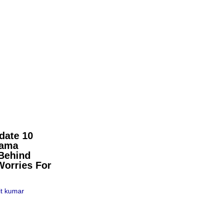
date 10
pama
Behind
Worries For
t kumar