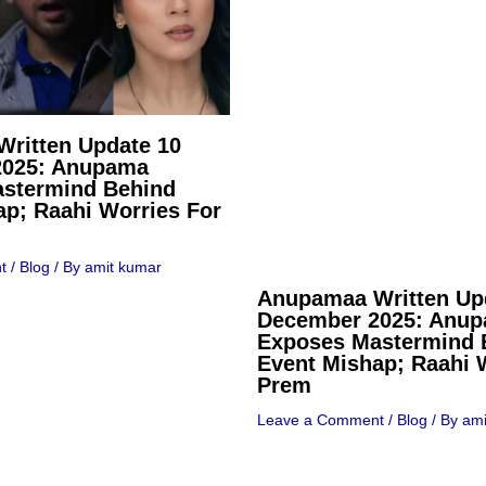
ritten Update 10
2025: Anupama
stermind Behind
ap; Raahi Worries For
t
/
Blog
/ By
amit kumar
Anupamaa Written Up
December 2025: Anu
Exposes Mastermind 
Event Mishap; Raahi 
Prem
Leave a Comment
/
Blog
/ By
ami