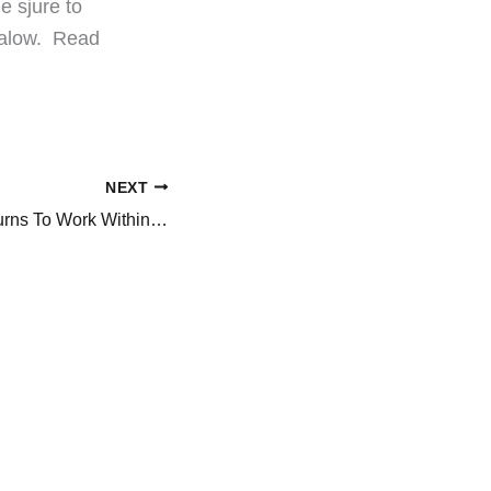
e sjure to
galow. ​Read
NEXT
Kritika Kamra Returns To Work Within A Month Of Her Wedding With Gaurav Kapur, ‘Busy Days Ahead…’