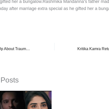
 gifted her a bungalow.​Rashmika Mandanna’s father mad
hday after marriage extra special as he gifted her a bun
Jennie Garth Opens Up About Trauma From Divorce And Miscarriages, ‘Wasn’t Putting Up Good Vibes…’
 Posts