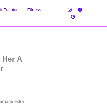
b Fashion
Fitness
 Her A
r
rriage extra