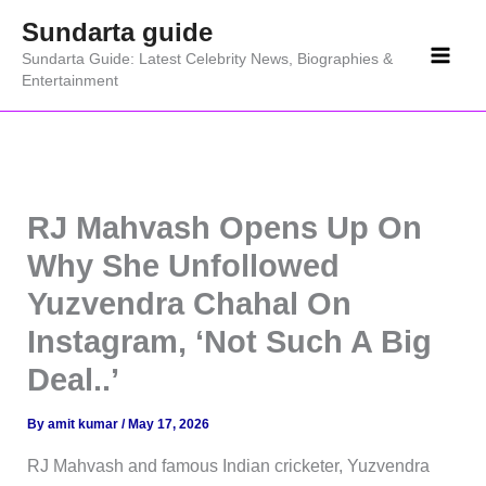
Skip
Sundarta guide
to
Sundarta Guide: Latest Celebrity News, Biographies &
content
Entertainment
RJ Mahvash Opens Up On
Why She Unfollowed
Yuzvendra Chahal On
Instagram, ‘Not Such A Big
Deal..’
By
amit kumar
/
May 17, 2026
RJ Mahvash and famous Indian cricketer, Yuzvendra