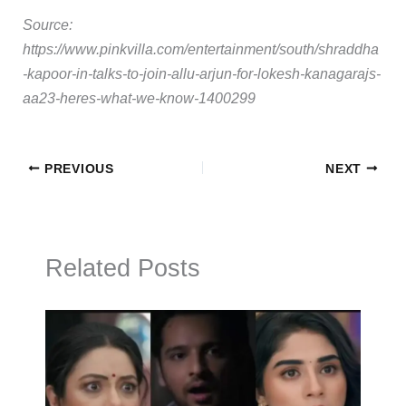
Source:
https://www.pinkvilla.com/entertainment/south/shraddha
-kapoor-in-talks-to-join-allu-arjun-for-lokesh-kanagarajs-
aa23-heres-what-we-know-1400299
PREVIOUS
NEXT
Related Posts