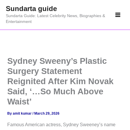
Skip
Sundarta guide
to
Sundarta Guide: Latest Celebrity News, Biographies &
content
Entertainment
Sydney Sweeny’s Plastic
Surgery Statement
Reignited After Kim Novak
Said, ‘…So Much Above
Waist’
By
amit kumar
/
March 29, 2026
Famous American actress, Sydney Sweeney’s name