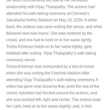
her work commitments but due to her rumoured
relationship with Vijay Thalapathy. The actress had
attended his oath-taking ceremony at Chennai’s
Jawaharlal Nehru Stadium on May 10, 2026. A while
back, the actress was seen exiting the venue, and what
followed next was horror. She was mobbed by the
crowd, and she had to hold on to her saree tightly.
Trisha Krishnan holds on to her saree tightly, gets
mobbed after exiting Vijay Thalapathy’s oath-taking
ceremony venue
Trisha Krishnan was surrounded by a sea of crowd
when she was exiting the Chennai stadium after
attending Vijay Thalapathy’s oath-taking ceremony. A
video has gone viral showing that, amid the sea of the
crowd, reporters had flocked around the actress, and
she was pushed left, right and centre. The actress kept
her calm, held on to her saree slightly, and, in this