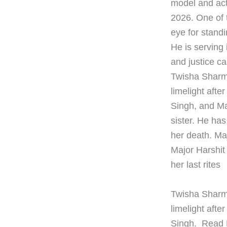
model and act
2026. One of 
eye for standi
He is serving
and justice ca
Twisha Sharma
limelight aft
Singh, and Maj
sister. He ha
her death. Maj
Major Harshit 
her last rites
​Twisha Sharm
limelight aft
Singh. ​Read