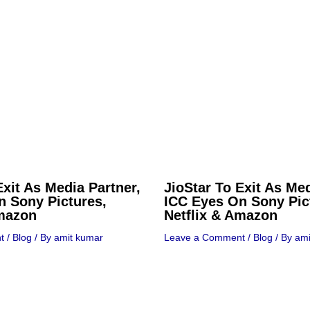
Exit As Media Partner,
JioStar To Exit As Med
n Sony Pictures,
ICC Eyes On Sony Pic
Amazon
Netflix & Amazon
t
/
Blog
/ By
amit kumar
Leave a Comment
/
Blog
/ By
ami