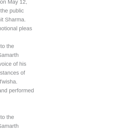
 on May 12,
the public
hit Sharma.
otional pleas
to the
 Samarth
voice of his
mstances of
 Twisha.
, and performed
to the
 Samarth