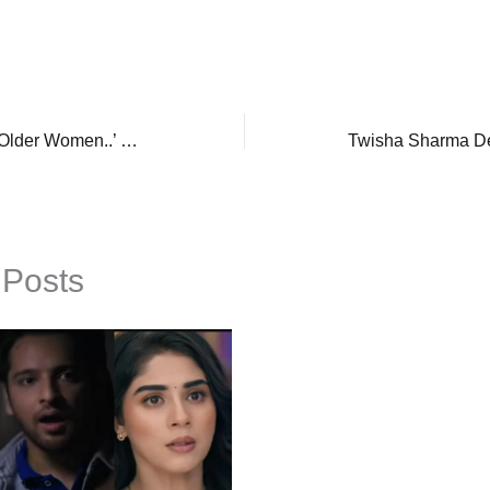
‘Get Used To Seeing Older Women..’ Kangana Ranaut Slams Trolls Targeting Aishwarya Rai’s Cannes Look
 Posts