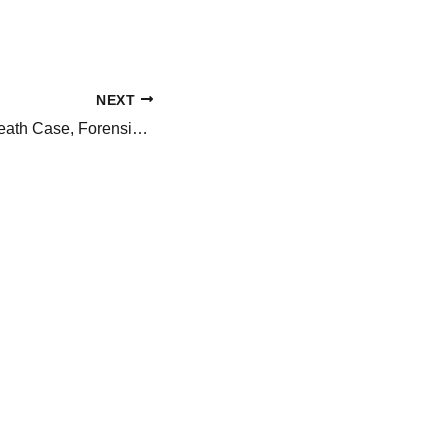
NEXT
Twisha Sharma Death Case, Forensic Experts Collect Crucial Evidence Ahead Of Supreme Court Hearing