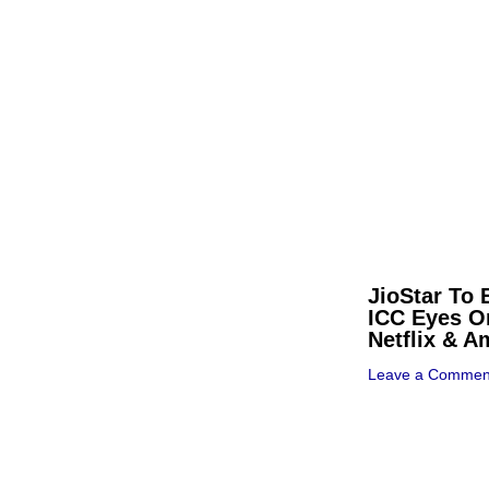
JioStar To 
ICC Eyes O
Netflix & 
Leave a Commen