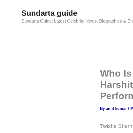
Skip
Sundarta guide
to
content
Sundarta Guide: Latest Celebrity News, Biographies & En
Who Is
Harshit
Perfor
By
amit kumar
/
M
Twisha Sharma