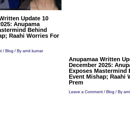
ritten Update 10
2025: Anupama
stermind Behind
ap; Raahi Worries For
t
/
Blog
/ By
amit kumar
Anupamaa Written Up
December 2025: Anu
Exposes Mastermind 
Event Mishap; Raahi 
Prem
Leave a Comment
/
Blog
/ By
ami