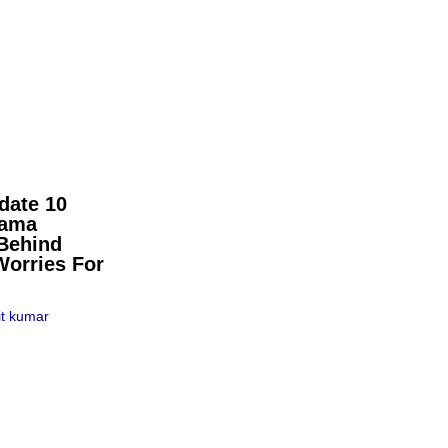
date 10
pama
Behind
Worries For
t kumar