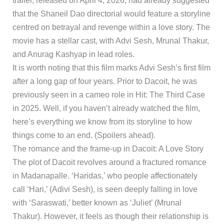
trailer, released on April 4, 2026, had already suggested
that the Shaneil Dao directorial would feature a storyline
centred on betrayal and revenge within a love story. The
movie has a stellar cast, with Advi Sesh, Mrunal Thakur,
and Anurag Kashyap in lead roles.
It is worth noting that this film marks Advi Sesh’s first film
after a long gap of four years. Prior to Dacoit, he was
previously seen in a cameo role in Hit: The Third Case
in 2025. Well, if you haven’t already watched the film,
here’s everything we know from its storyline to how
things come to an end. (Spoilers ahead).
The romance and the frame-up in Dacoit: A Love Story
The plot of Dacoit revolves around a fractured romance
in Madanapalle. ‘Haridas,’ who people affectionately
call ‘Hari,’ (Adivi Sesh), is seen deeply falling in love
with ‘Saraswati,’ better known as ‘Juliet’ (Mrunal
Thakur). However, it feels as though their relationship is