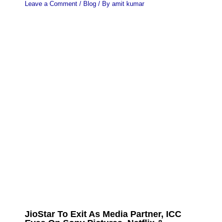
Leave a Comment
/
Blog
/ By
amit kumar
JioStar To Exit As Media Partner, ICC