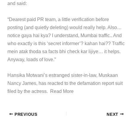
and said:
“Dearest paid PR team, a little verification before
posting (and quietly deleting) would really help. Also…
notice gaya hai kya? I understand, Mumbai traffic.. And
who exactly is this ‘secret informer’? kahan hai?? Traffic
mein atak thoda sa facts bhi check kar lijiye… it helps.
Anyway, loads of love.”
​Hansika Motwani’s estranged sister-in-law, Muskaan
Nancy James, has reacted to the defamation report suit
filed by the actress. ​Read More
PREVIOUS
NEXT