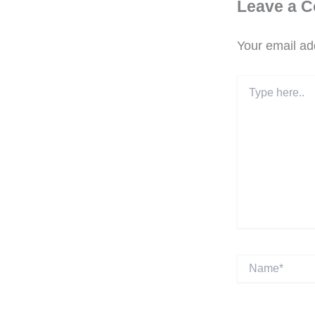
Leave a 
Your email add
Type
here..
Name*