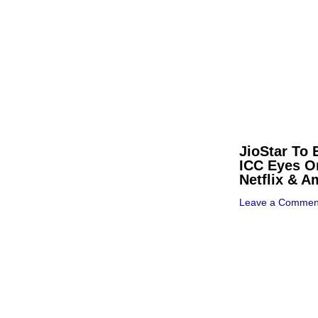
JioStar To 
ICC Eyes O
Netflix & 
Leave a Commen