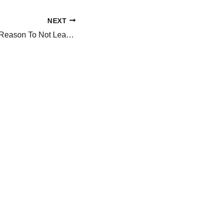
NEXT
Vanessa Trump’s Reason To Not Leave Tiger Woods Post DUI Arrest Revealed, Sources Say, ‘Major Catch’