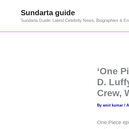
Skip
Sundarta guide
to
content
Sundarta Guide: Latest Celebrity News, Biographies & En
‘One P
D. Luff
Crew, 
By
amit kumar
/
A
One Piece epi